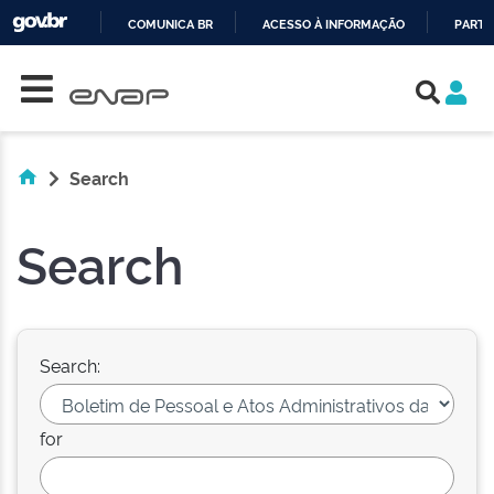
COMUNICA BR
ACESSO À INFORMAÇÃO
PARTI
Skip navigation
IR
PARA
O
CONTEÚDO
Search
Search
Search:
for