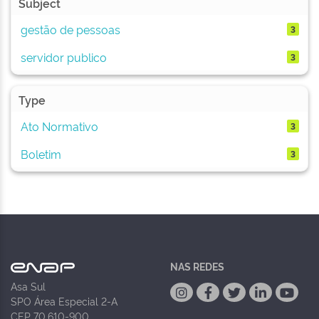
Subject
gestão de pessoas
3
servidor publico
3
Type
Ato Normativo
3
Boletim
3
NAS REDES
Asa Sul
SPO Área Especial 2-A
CEP 70.610-900