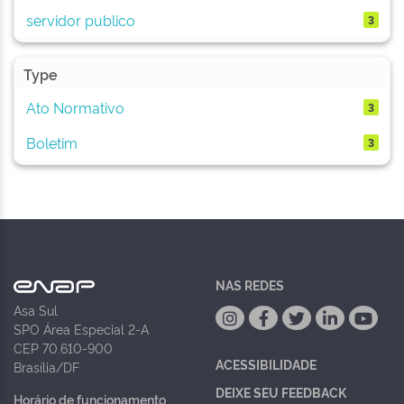
servidor publico
3
Type
Ato Normativo
3
Boletim
3
NAS REDES
Asa Sul
SPO Área Especial 2-A
CEP 70.610-900
ACESSIBILIDADE
Brasília/DF
DEIXE SEU FEEDBACK
Horário de funcionamento