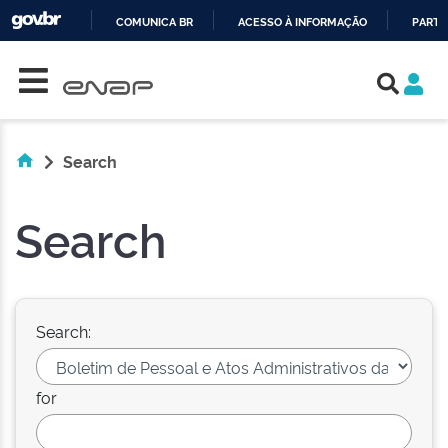
COMUNICA BR
ACESSO À INFORMAÇÃO
PARTI
Skip navigation
IR
PARA
O
CONTEÚDO
Search
Search
Search:
for