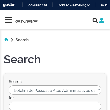
COMUNICA BR
ACESSO À INFORMAÇÃO
PARTI
Skip navigation
IR
PARA
O
CONTEÚDO
Search
Search
Search:
for