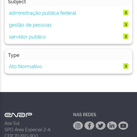
Subject
administração pública federal
3
gestão de pessoas
3
servidor publico
3
Type
Ato Normativo
3
NAS REDES
Asa Sul
SPO Área Especial 2-A
CEP 70.610-900