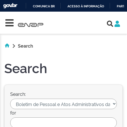
COMUNICA BR
ACESSO À INFORMAÇÃO
PARTI
Skip navigation
IR
PARA
O
CONTEÚDO
Search
Search
Search:
for