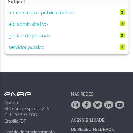
Subject
administração pública federal
3
ato administrativo
3
gestão de pessoas
3
servidor publico
3
NAS REDES
Asa Sul
SPO Área Especial 2-A
CEP 70.610-900
ACESSIBILIDADE
Brasília/DF
DEIXE SEU FEEDBACK
Horário de funcionamento