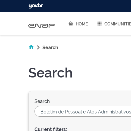
Skip navigation
HOME
COMMUNITI
Search
Search
Search:
Current filters: