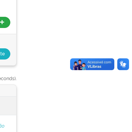
econds).
ão