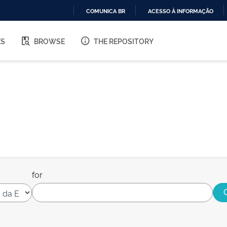
COMUNICA BR
ACESSO À INFORMAÇÃO
IR
PARA
ES
BROWSE
THE REPOSITORY
O
CONTEÚDO
for