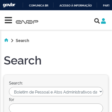
COMUNICA BR
ACESSO À INFORMAÇÃO
PARTI
Skip navigation
IR
PARA
O
CONTEÚDO
Search
Search
Search:
for