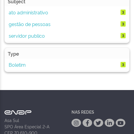
Subject
ato administrativo
3
gestão de pessoas
3
servidor publico
3
Type
Boletim
3
NAS REDES
Asa Sul
SPO Área Especial 2-A
CEP 70.610-900