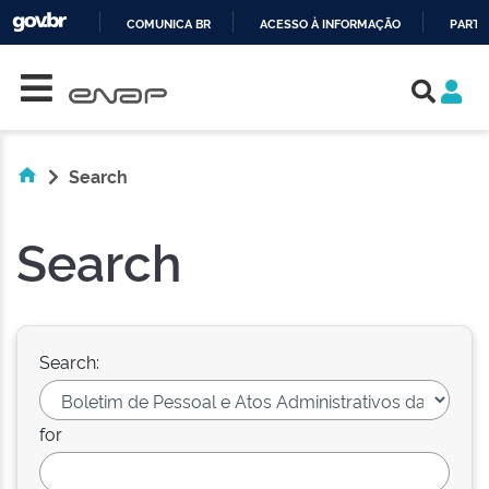
COMUNICA BR
ACESSO À INFORMAÇÃO
PARTI
Skip navigation
IR
PARA
O
CONTEÚDO
Search
Search
Search:
for