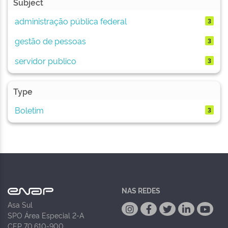
Subject
administração pública federal
3
gestão de pessoas
3
servidor publico
3
Type
Boletim
3
NAS REDES
Asa Sul
SPO Área Especial 2-A
CEP 70.610-900