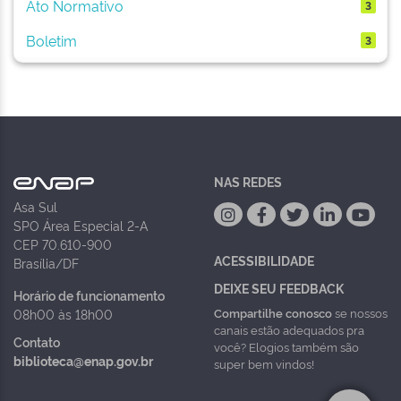
Ato Normativo
3
Boletim
3
NAS REDES
Asa Sul
SPO Área Especial 2-A
CEP 70.610-900
ACESSIBILIDADE
Brasília/DF
DEIXE SEU FEEDBACK
Horário de funcionamento
Compartilhe conosco
se nossos
08h00 às 18h00
canais estão adequados pra
Contato
você? Elogios também são
biblioteca@enap.gov.br
super bem vindos!