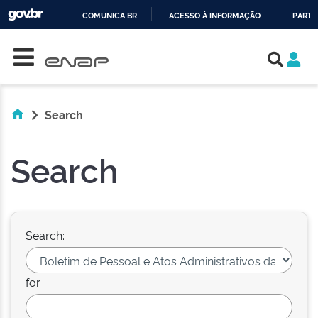
COMUNICA BR
ACESSO À INFORMAÇÃO
PARTI
Skip navigation
IR
PARA
O
CONTEÚDO
Search
Search
Search:
for