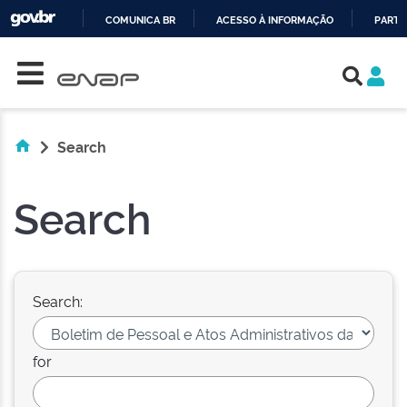
COMUNICA BR
ACESSO À INFORMAÇÃO
PARTI
Skip navigation
IR
PARA
O
CONTEÚDO
Search
Search
Search:
for