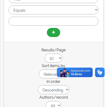
Results/Page
Sort items by
In order
Authors/record