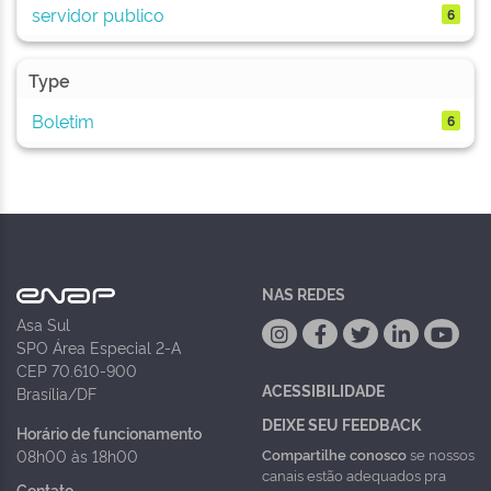
servidor publico
6
Type
Boletim
6
NAS REDES
Asa Sul
SPO Área Especial 2-A
CEP 70.610-900
ACESSIBILIDADE
Brasília/DF
DEIXE SEU FEEDBACK
Horário de funcionamento
Compartilhe conosco
se nossos
08h00 às 18h00
canais estão adequados pra
Contato