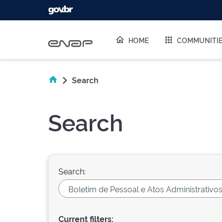
Skip navigation
HOME
COMMUNITI
Search
Search
Search:
Current filters: