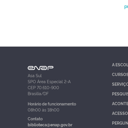
p
A ESCO
CURSO
Asa Sul
SPO Área Especial 2-A
SERVIÇ
CEP 70.610-900
Brasília/DF
PESQUI
ACONT
Horário de funcionamento
08h00 às 18h00
ACESSO
Contato
PERGUN
biblioteca@enap.gov.br