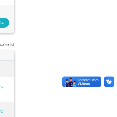
econds).
ão
ão