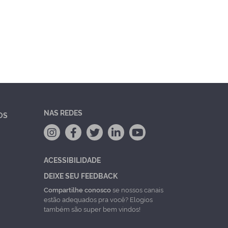
NAS REDES
OS
ACESSIBILIDADE
DEIXE SEU FEEDBACK
Compartilhe conosco
se nossos canais
estão adequados pra você? Elogios
também são super bem vindos!