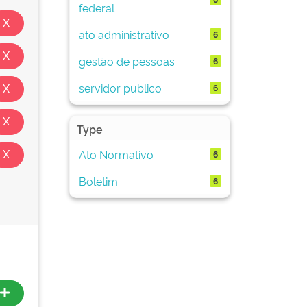
federal
ato administrativo
6
gestão de pessoas
6
servidor publico
6
Type
Ato Normativo
6
Boletim
6