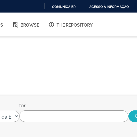
COMUNICA BR
ACESSO À INFORMAÇÃO
IR
PARA
ES
BROWSE
THE REPOSITORY
O
CONTEÚDO
for