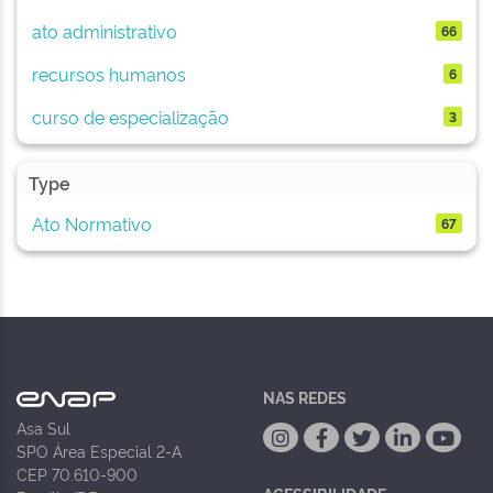
ato administrativo
66
recursos humanos
6
curso de especialização
3
Type
Ato Normativo
67
NAS REDES
Asa Sul
SPO Área Especial 2-A
CEP 70.610-900