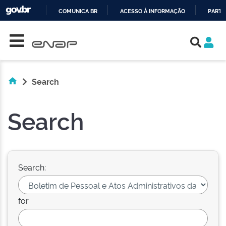
COMUNICA BR
ACESSO À INFORMAÇÃO
PARTI
Skip navigation
IR
PARA
O
CONTEÚDO
Search
Search
Search:
for