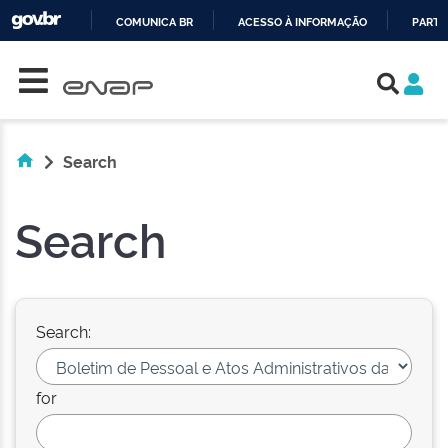
COMUNICA BR
ACESSO À INFORMAÇÃO
PARTI
Skip navigation
IR
PARA
O
CONTEÚDO
Search
Search
Search:
for