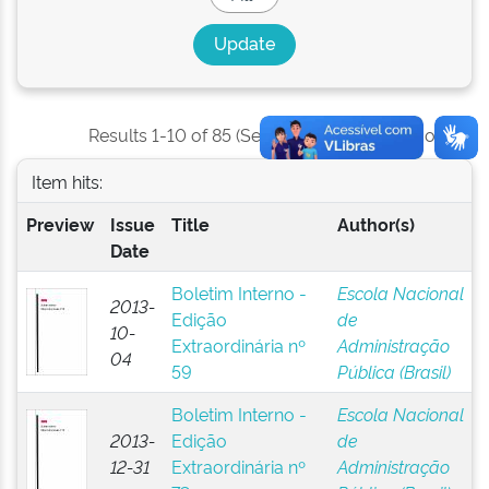
Results 1-10 of 85 (Search time: 0.007 seconds).
Item hits:
Preview
Issue
Title
Author(s)
Date
Boletim Interno -
Escola Nacional
2013-
Edição
de
10-
Extraordinária nº
Administração
04
59
Pública (Brasil)
Boletim Interno -
Escola Nacional
2013-
Edição
de
12-31
Extraordinária nº
Administração