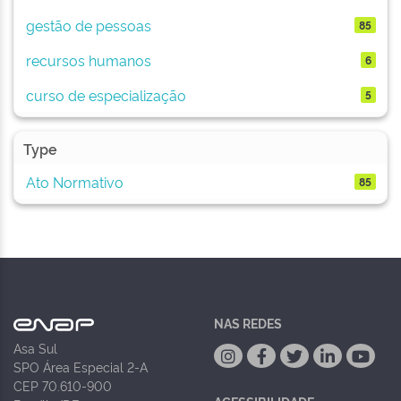
gestão de pessoas
85
recursos humanos
6
curso de especialização
5
Type
Ato Normativo
85
NAS REDES
Asa Sul
SPO Área Especial 2-A
CEP 70.610-900