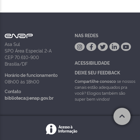
NAS REDES
Asa Sul
SPO Área Especial 2-A
CEP 70.610-900
ACESSIBILIDADE
Brasília/DF
DEIXE SEU FEEDBACK
Horário de funcionamento
Compartilhe conosco
se nossos
08h00 às 18h00
canais estão adequados pra
Contato
você? Elogios também são
biblioteca@enap.gov.br
super bem vindos!