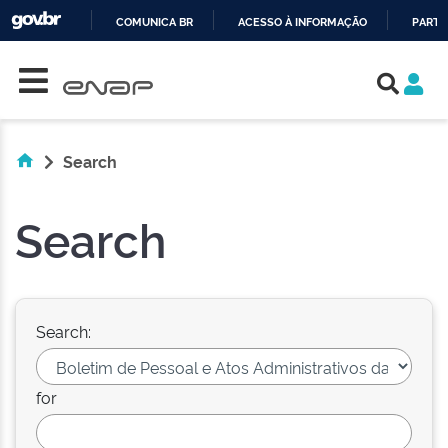
COMUNICA BR
ACESSO À INFORMAÇÃO
PARTI
Skip navigation
IR
PARA
O
CONTEÚDO
Search
Search
Search:
for