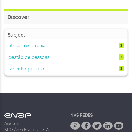
Discover
Subject
ato administrativo
3
gestão de pessoas
3
servidor publico
3
NAS REDES
Asa Sul
SPO Área Especial 2-A