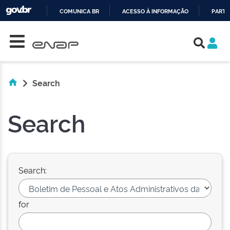
COMUNICA BR
ACESSO À INFORMAÇÃO
PARTI
Skip navigation
IR
PARA
O
CONTEÚDO
Search
Search
Search:
for