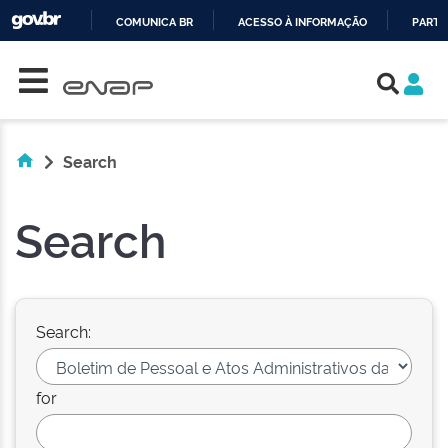
COMUNICA BR
ACESSO À INFORMAÇÃO
PARTI
Skip navigation
IR
PARA
O
CONTEÚDO
Search
Search
Search:
for