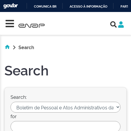
COMUNICA BR
ACESSO À INFORMAÇÃO
PARTI
Skip navigation
IR
PARA
O
CONTEÚDO
Search
Search
Search:
for