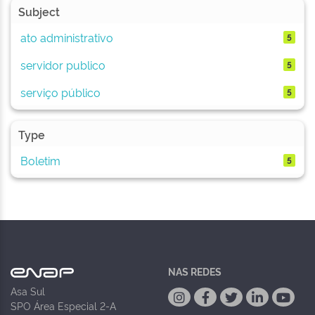
Subject
ato administrativo
5
servidor publico
5
serviço público
5
Type
Boletim
5
NAS REDES
Asa Sul
SPO Área Especial 2-A