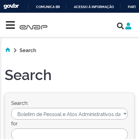
COMUNICA BR
ACESSO À INFORMAÇÃO
PARTI
Skip navigation
IR
PARA
O
CONTEÚDO
Search
Search
Search:
for