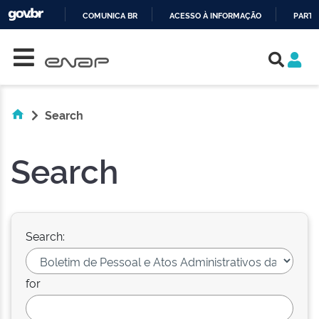
COMUNICA BR
ACESSO À INFORMAÇÃO
PARTI
Skip navigation
IR
PARA
O
CONTEÚDO
Search
Search
Search:
for