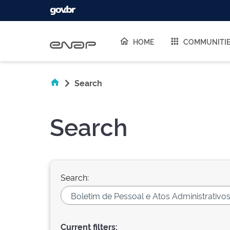
Skip navigation
HOME
COMMUNITI
Search
Search
Search:
Current filters: