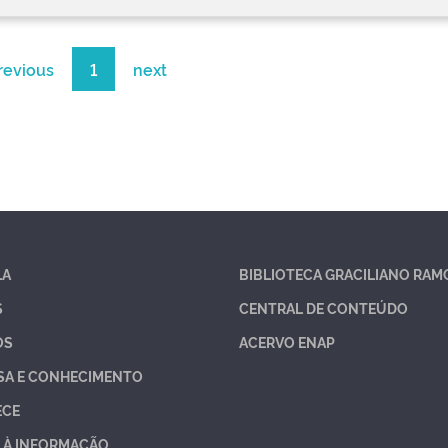
revious
1
next
LA
BIBLIOTECA GRACILIANO RAM
S
CENTRAL DE CONTEÚDO
OS
ACERVO ENAP
SA E CONHECIMENTO
ECE
 À INFORMAÇÃO