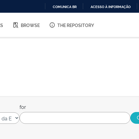
COMUNICA BR
ACESSO À INFORMAÇÃO
IR
PARA
ES
BROWSE
THE REPOSITORY
O
CONTEÚDO
for