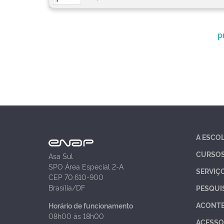
p
A ESCO
CURSO
Asa Sul
SPO Área Especial 2-A
SERVIÇ
CEP 70.610-900
Brasília/DF
PESQUI
ACONT
Horário de funcionamento
08h00 às 18h00
ACESSO