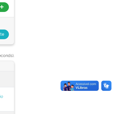
econds).
ão