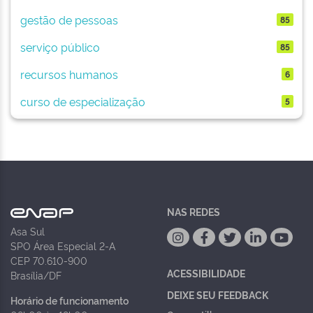
gestão de pessoas
85
serviço público
85
recursos humanos
6
curso de especialização
5
NAS REDES
Asa Sul
SPO Área Especial 2-A
CEP 70.610-900
ACESSIBILIDADE
Brasília/DF
DEIXE SEU FEEDBACK
Horário de funcionamento