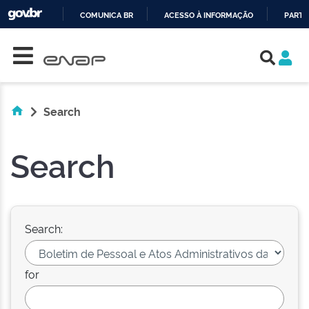
COMUNICA BR
ACESSO À INFORMAÇÃO
PARTI
Skip navigation
IR
PARA
O
CONTEÚDO
Search
Search
Search:
for