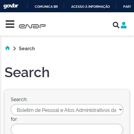
COMUNICA BR
ACESSO À INFORMAÇÃO
PARTI
Skip navigation
IR
PARA
O
CONTEÚDO
Search
Search
Search:
for