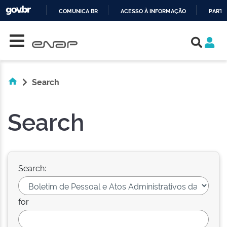
COMUNICA BR
ACESSO À INFORMAÇÃO
PARTI
Skip navigation
IR
PARA
O
CONTEÚDO
Search
Search
Search:
for