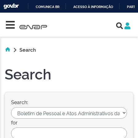
COMUNICA BR
ACESSO À INFORMAÇÃO
PARTI
Skip navigation
IR
PARA
O
CONTEÚDO
Search
Search
Search:
for