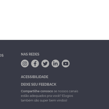
NAS REDES
OS
ACESSIBILIDADE
DEIXE SEU FEEDBACK
Compartilhe conosco
se nossos canais
estão adequados pra você? Elogios
também são super bem vindos!