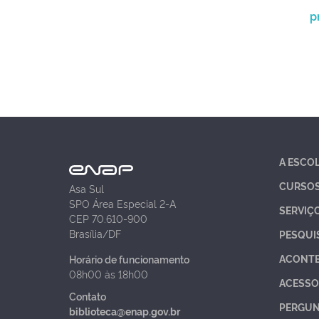
p
A ESCO
CURSO
Asa Sul
SPO Área Especial 2-A
SERVIÇ
CEP 70.610-900
Brasília/DF
PESQUI
ACONT
Horário de funcionamento
08h00 às 18h00
ACESSO
Contato
PERGUN
biblioteca@enap.gov.br