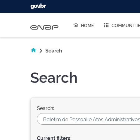
Skip navigation
HOME
COMMUNITI
Search
Search
Search:
Current filters: