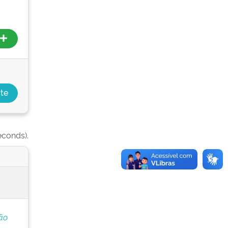
econds).
ão