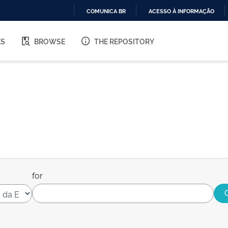
COMUNICA BR
ACESSO À INFORMAÇÃO
IR
PARA
ES
BROWSE
THE REPOSITORY
O
CONTEÚDO
for