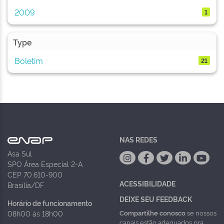
2009
1
Type
Boletim
21
NAS REDES
Asa Sul
SPO Área Especial 2-A
CEP 70.610-900
ACESSIBILIDADE
Brasília/DF
DEIXE SEU FEEDBACK
Horário de funcionamento
Compartilhe conosco
se nossos
08h00 às 18h00
canais estão adequados pra