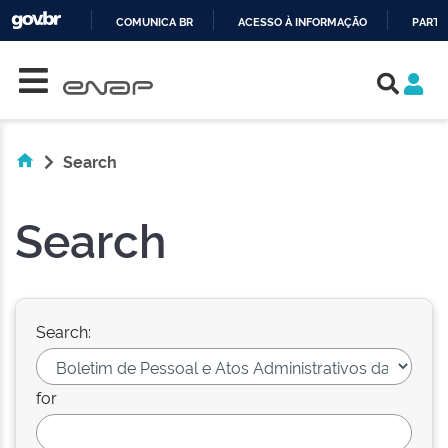
COMUNICA BR
ACESSO À INFORMAÇÃO
PARTI
Skip navigation
IR
PARA
O
CONTEÚDO
Search
Search
Search:
for