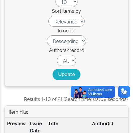
Sort items by
In order
Authors/record
Results 1-10 of 21 (Search time: 0.009 seconds).
Item hits:
Preview
Issue
Title
Author(s)
Date