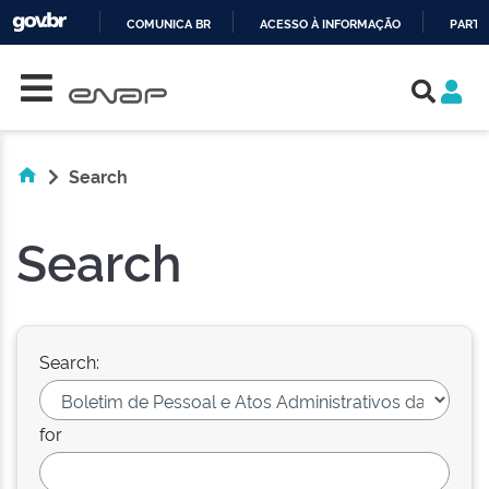
COMUNICA BR
ACESSO À INFORMAÇÃO
PARTI
Skip navigation
IR
PARA
O
CONTEÚDO
Search
Search
Search:
for