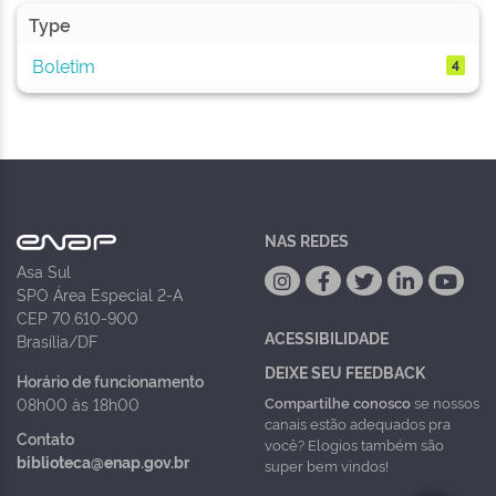
Type
Boletim
4
NAS REDES
Asa Sul
SPO Área Especial 2-A
CEP 70.610-900
ACESSIBILIDADE
Brasília/DF
DEIXE SEU FEEDBACK
Horário de funcionamento
Compartilhe conosco
se nossos
08h00 às 18h00
canais estão adequados pra
Contato
você? Elogios também são
biblioteca@enap.gov.br
super bem vindos!