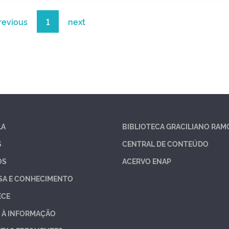
revious
1
next
LA
BIBLIOTECA GRACILIANO RAM
S
CENTRAL DE CONTEÚDO
OS
ACERVO ENAP
SA E CONHECIMENTO
ECE
 À INFORMAÇÃO