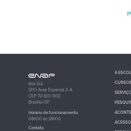
p
A ESCO
CURSO
Asa Sul
SPO Área Especial 2-A
SERVIÇ
CEP 70.610-900
Brasília/DF
PESQUI
ACONT
Horário de funcionamento
08h00 às 18h00
ACESSO
Contato