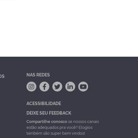
NAS REDES
OS
ACESSIBILIDADE
DEIXE SEU FEEDBACK
Compartilhe conosco
se nossos canais
estão adequados pra você? Elogios
também são super bem vindos!