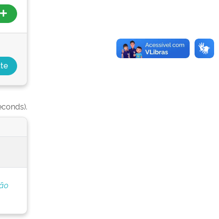
econds).
ção