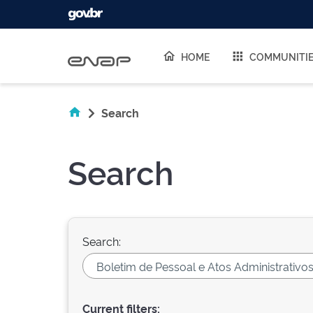
Skip navigation
HOME
COMMUNITI
Search
Search
Search:
Current filters: