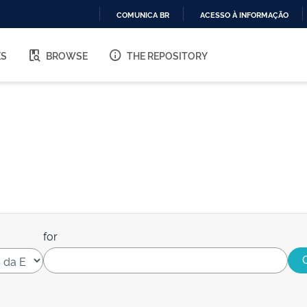
COMUNICA BR
ACESSO À INFORMAÇÃO
IR
PARA
ES
BROWSE
THE REPOSITORY
O
CONTEÚDO
for