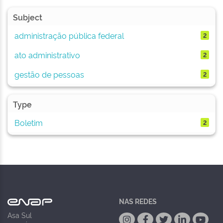
Subject
administração pública federal
2
ato administrativo
2
gestão de pessoas
2
Type
Boletim
2
NAS REDES
Asa Sul