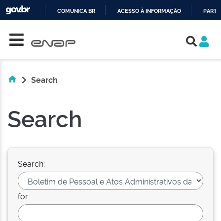
COMUNICA BR
ACESSO À INFORMAÇÃO
PARTI
Skip navigation
IR
PARA
O
CONTEÚDO
Search
Search
Search:
for