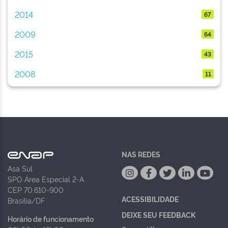
2014
67
2009
64
2015
43
2008
11
NAS REDES
Asa Sul
SPO Área Especial 2-A
CEP 70.610-900
ACESSIBILIDADE
Brasília/DF
DEIXE SEU FEEDBACK
Horário de funcionamento