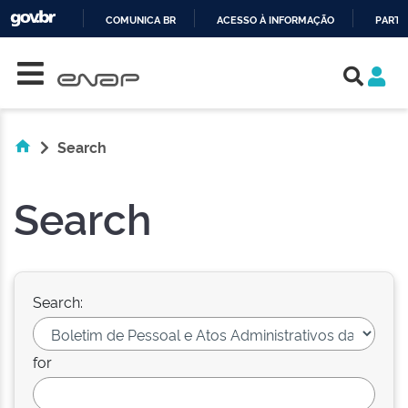
COMUNICA BR
ACESSO À INFORMAÇÃO
PARTI
Skip navigation
IR
PARA
O
CONTEÚDO
Search
Search
Search:
for