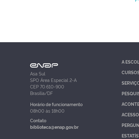
A ESCO
CURSO
Asa Sul
SPO Área Especial 2-A
SERVIÇ
CEP 70.610-900
Brasília/DF
PESQUI
ACONT
Horário de funcionamento
08h00 às 18h00
ACESSO
Contato
PERGUN
biblioteca@enap.gov.br
ESTATÍS