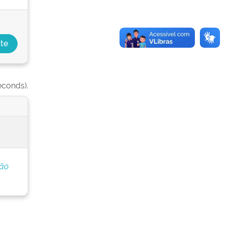
econds).
ção