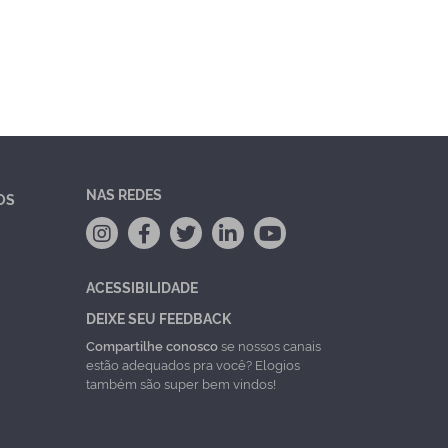
NAS REDES
OS
ACESSIBILIDADE
DEIXE SEU FEEDBACK
Compartilhe conosco
se nossos canais
estão adequados pra você? Elogios
também são super bem vindos!