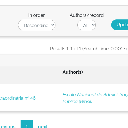
In order
Authors/record
Results 1-1 of 1 (Search time: 0.001 s
Author(s)
Escola Nacional de Administra
traordinária nº 46
Pública (Brasil)
revious
1
next