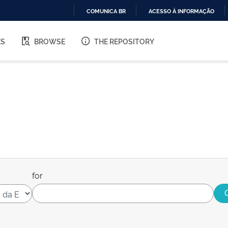
COMUNICA BR
ACESSO À INFORMAÇÃO
IR
PARA
ES
BROWSE
THE REPOSITORY
O
CONTEÚDO
for