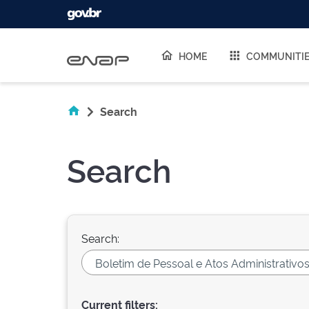
Skip navigation
HOME
COMMUNITI
Search
Search
Search:
Current filters: