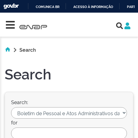
COMUNICA BR
ACESSO À INFORMAÇÃO
PARTI
Skip navigation
IR
PARA
O
CONTEÚDO
Search
Search
Search:
for