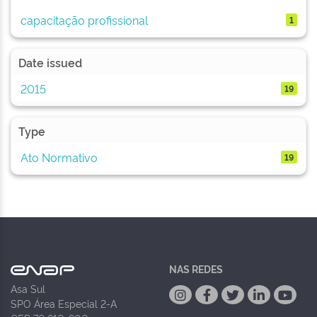
capacitação profissional
1
Date issued
2015
19
Type
Ato Normativo
19
NAS REDES
Asa Sul
SPO Área Especial 2-A