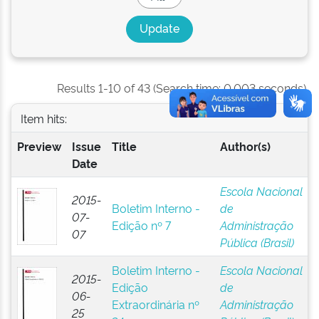
Results 1-10 of 43 (Search time: 0.003 seconds).
Item hits:
Preview
Issue
Title
Author(s)
Date
Escola Nacional
2015-
Boletim Interno -
de
07-
Edição nº 7
Administração
07
Pública (Brasil)
Boletim Interno -
Escola Nacional
2015-
Edição
de
06-
Extraordinária nº
Administração
25