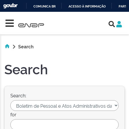
COMUNICA BR
ACESSO À INFORMAÇÃO
PARTI
Skip navigation
IR
PARA
O
CONTEÚDO
Search
Search
Search:
for