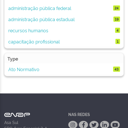
administração pública federal
24
administração pública estadual
19
recursos humanos
4
capacitação profissional
1
Type
Ato Normativo
43
NAS REDES
Asa Sul