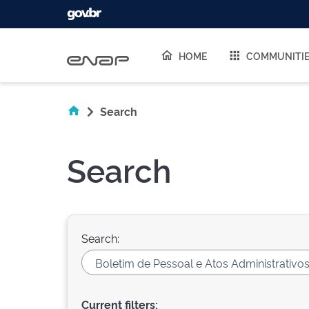
Skip navigation
HOME
COMMUNITI
Search
Search
Search:
Current filters: