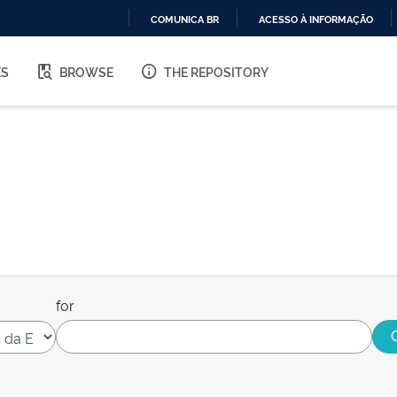
COMUNICA BR
ACESSO À INFORMAÇÃO
IR
PARA
ES
BROWSE
THE REPOSITORY
O
CONTEÚDO
for