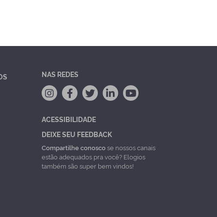
NAS REDES
OS
ACESSIBILIDADE
DEIXE SEU FEEDBACK
Compartilhe conosco
se nossos canais
estão adequados pra você? Elogios
também são super bem vindos!