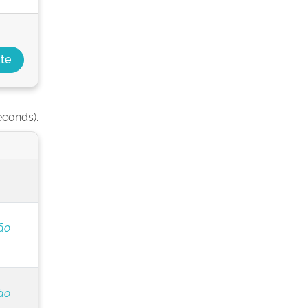
econds).
ão
ão