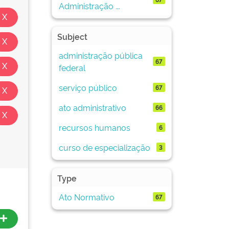
Administração ...
Subject
administração pública
67
federal
serviço público
67
ato administrativo
66
recursos humanos
6
curso de especialização
3
Type
Ato Normativo
67