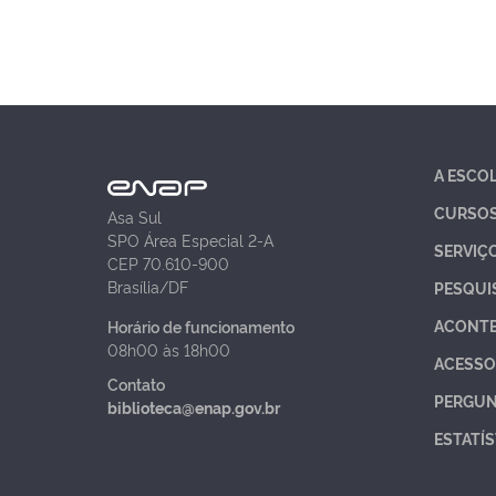
A ESCO
CURSO
Asa Sul
SPO Área Especial 2-A
SERVIÇ
CEP 70.610-900
Brasília/DF
PESQUI
ACONT
Horário de funcionamento
08h00 às 18h00
ACESSO
Contato
PERGUN
biblioteca@enap.gov.br
ESTATÍS