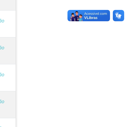
ão
ão
ão
ão