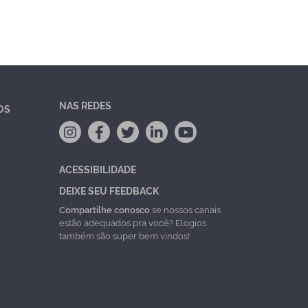
NAS REDES
OS
ACESSIBILIDADE
DEIXE SEU FEEDBACK
Compartilhe conosco
se nossos canais
estão adequados pra você? Elogios
também são super bem vindos!