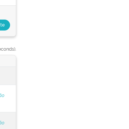
econds).
ão
ão