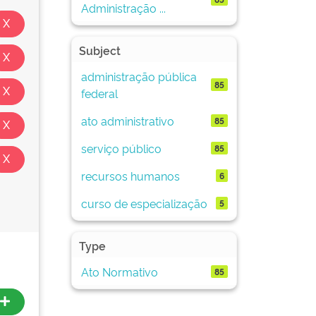
Administração ...
Subject
administração pública
85
federal
ato administrativo
85
serviço público
85
recursos humanos
6
curso de especialização
5
Type
Ato Normativo
85