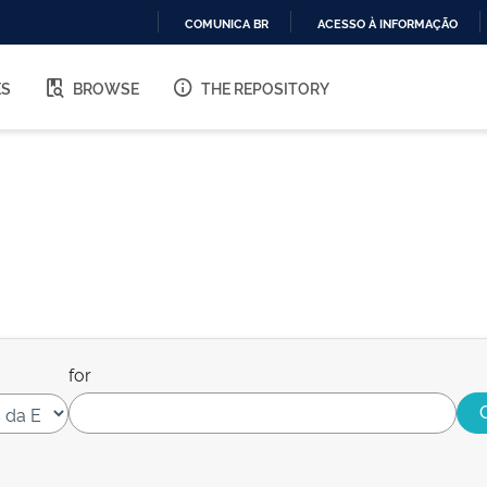
COMUNICA BR
ACESSO À INFORMAÇÃO
IR
PARA
ES
BROWSE
THE REPOSITORY
O
CONTEÚDO
for