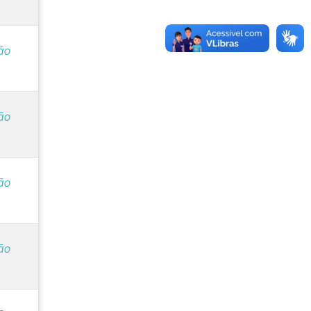
ão
ão
ão
ão