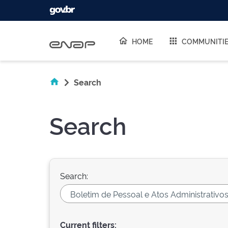
Skip navigation
HOME
COMMUNITI
Search
Search
Search:
Current filters: