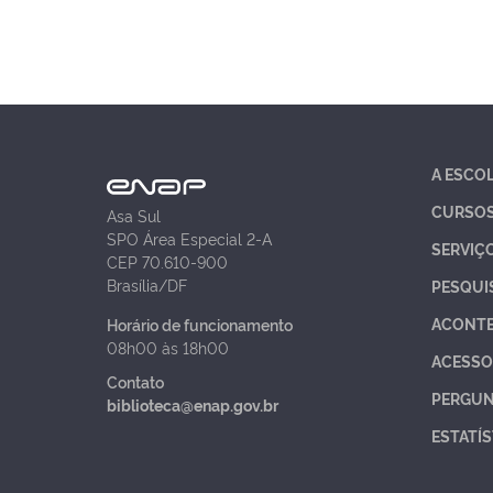
A ESCO
CURSO
Asa Sul
SPO Área Especial 2-A
SERVIÇ
CEP 70.610-900
Brasília/DF
PESQUI
ACONT
Horário de funcionamento
08h00 às 18h00
ACESSO
Contato
PERGUN
biblioteca@enap.gov.br
ESTATÍS