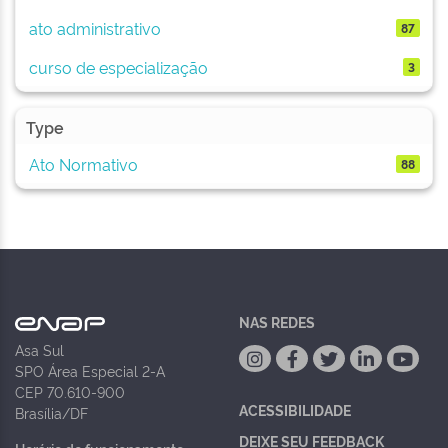
ato administrativo
87
curso de especialização
3
Type
Ato Normativo
88
NAS REDES
Asa Sul
SPO Área Especial 2-A
CEP 70.610-900
ACESSIBILIDADE
Brasília/DF
DEIXE SEU FEEDBACK