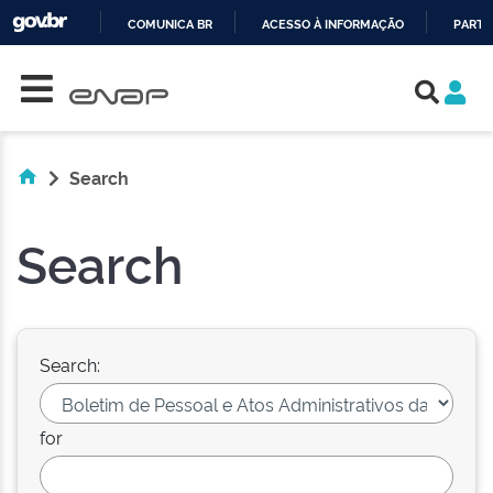
COMUNICA BR
ACESSO À INFORMAÇÃO
PARTI
Skip navigation
IR
PARA
O
CONTEÚDO
Search
Search
Search:
for