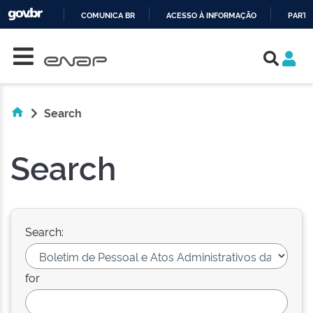
COMUNICA BR
ACESSO À INFORMAÇÃO
PARTI
Skip navigation
IR
PARA
O
CONTEÚDO
Search
Search
Search:
for