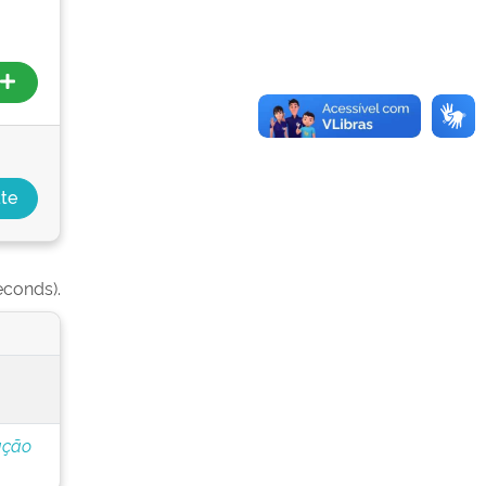
econds).
ação