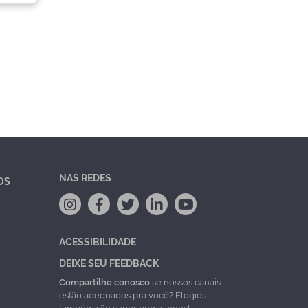
NAS REDES
OS
ACESSIBILIDADE
DEIXE SEU FEEDBACK
Compartilhe conosco
se nossos canais
estão adequados pra você? Elogios
também são super bem vindos!