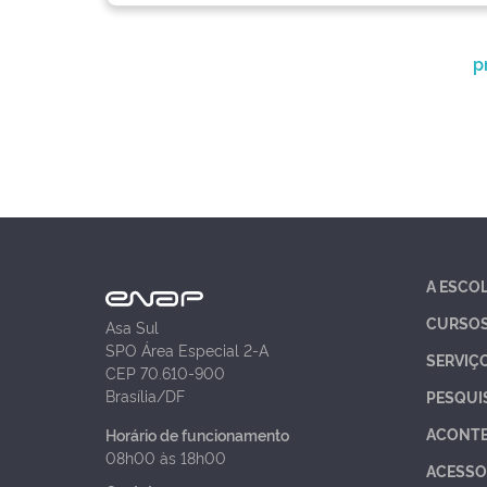
p
A ESCO
CURSO
Asa Sul
SPO Área Especial 2-A
SERVIÇ
CEP 70.610-900
Brasília/DF
PESQUI
ACONT
Horário de funcionamento
08h00 às 18h00
ACESSO