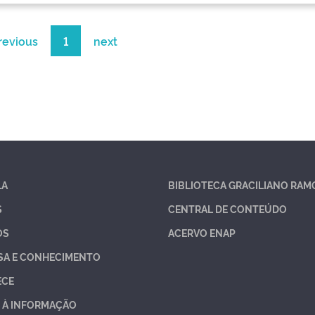
revious
1
next
LA
BIBLIOTECA GRACILIANO RAM
S
CENTRAL DE CONTEÚDO
OS
ACERVO ENAP
SA E CONHECIMENTO
ECE
 À INFORMAÇÃO