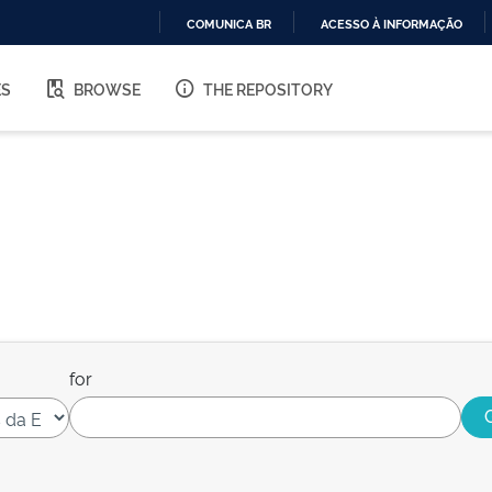
COMUNICA BR
ACESSO À INFORMAÇÃO
IR
PARA
ES
BROWSE
THE REPOSITORY
O
CONTEÚDO
for