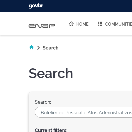
Skip navigation
HOME
COMMUNITI
Search
Search
Search:
Current filters: