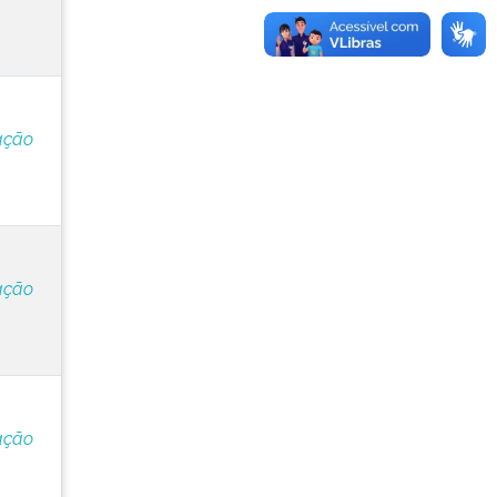
ação
ação
ação