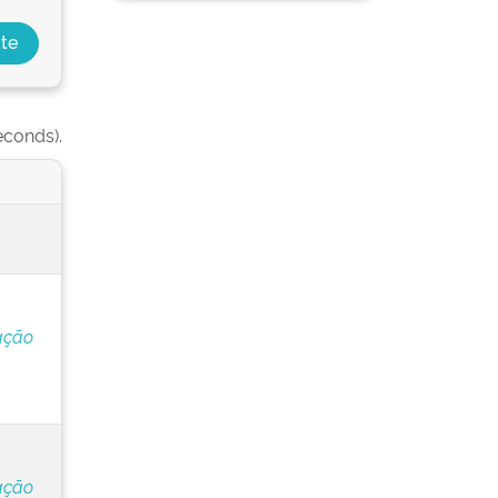
econds).
ação
ação