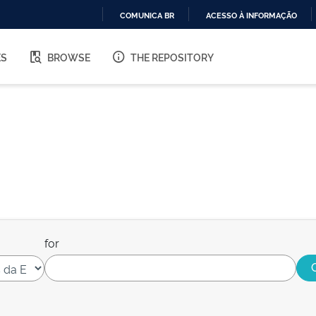
COMUNICA BR
ACESSO À INFORMAÇÃO
IR
PARA
ES
BROWSE
THE REPOSITORY
O
CONTEÚDO
for