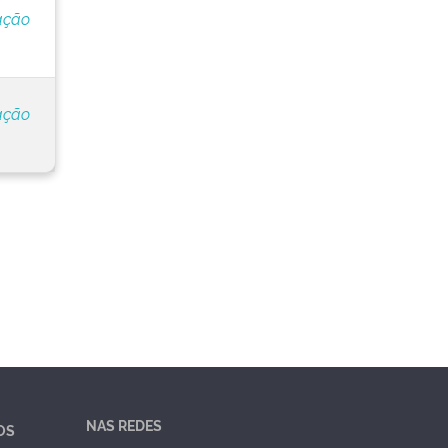
ação
ação
NAS REDES
OS