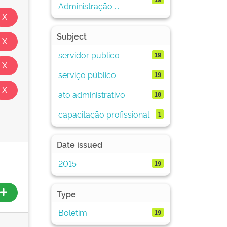
Administração ...
Subject
servidor publico
19
serviço público
19
ato administrativo
18
capacitação profissional
1
Date issued
2015
19
Type
Boletim
19