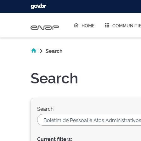
Skip navigation
HOME
COMMUNITI
Search
Search
Search:
Current filters: