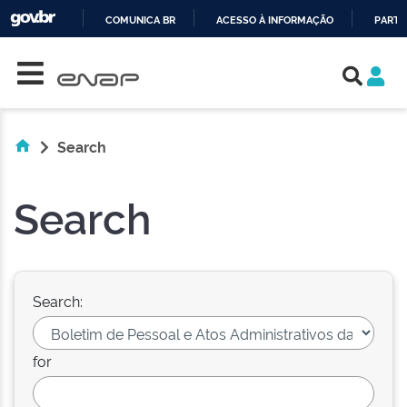
COMUNICA BR
ACESSO À INFORMAÇÃO
PARTI
Skip navigation
IR
PARA
O
CONTEÚDO
Search
Search
Search:
for