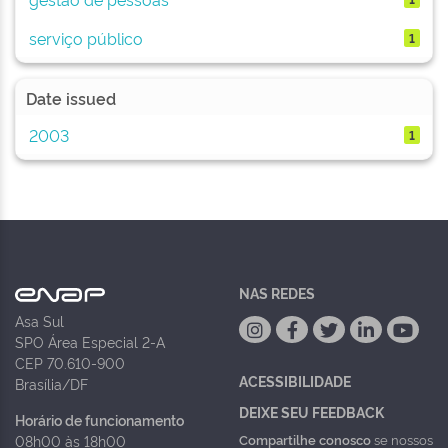
serviço público
1
Date issued
2003
1
NAS REDES
Asa Sul
SPO Área Especial 2-A
CEP 70.610-900
ACESSIBILIDADE
Brasília/DF
DEIXE SEU FEEDBACK
Horário de funcionamento
Compartilhe conosco
se nossos
08h00 às 18h00