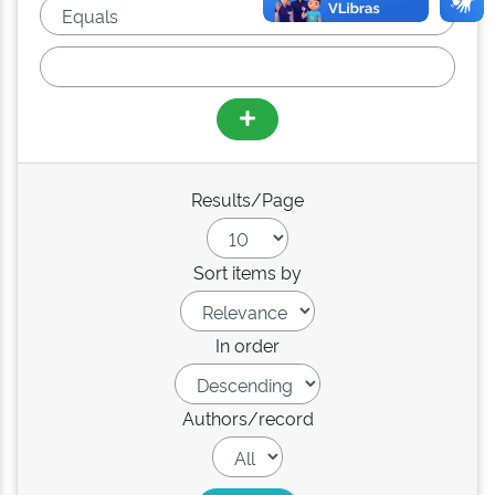
Results/Page
Sort items by
In order
Authors/record