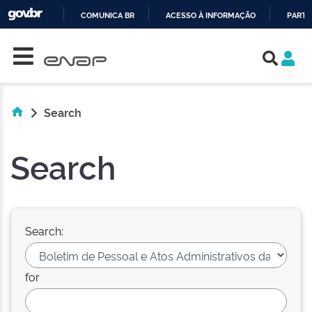
COMUNICA BR
ACESSO À INFORMAÇÃO
PARTI
Skip navigation
IR
PARA
O
CONTEÚDO
Search
Search
Search:
for