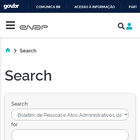
COMUNICA BR
ACESSO À INFORMAÇÃO
PARTI
Skip navigation
IR
PARA
O
CONTEÚDO
Search
Search
Search:
for