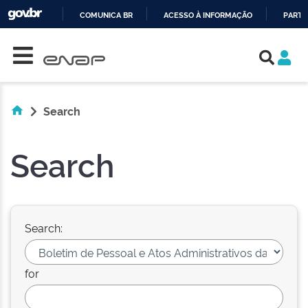
COMUNICA BR
ACESSO À INFORMAÇÃO
PARTI
Skip navigation
IR
PARA
O
CONTEÚDO
Search
Search
Search:
for