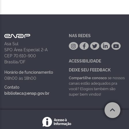
NAS REDES
Asa Sul
SPO Área Especial 2-A
CEP 70.610-900
ACESSIBILIDADE
Brasília/DF
DEIXE SEU FEEDBACK
Horário de funcionamento
Compartilhe conosco
se nossos
08h00 às 18h00
canais estão adequados pra
Contato
você? Elogios também são
biblioteca@enap.gov.br
super bem vindos!