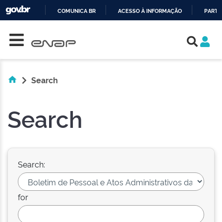
COMUNICA BR
ACESSO À INFORMAÇÃO
PARTI
Skip navigation
IR
PARA
O
CONTEÚDO
Search
Search
Search:
for