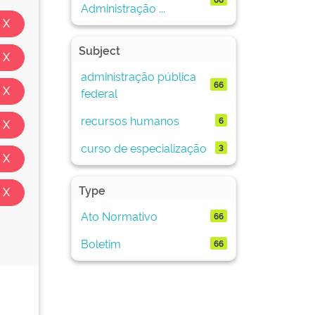
Administração ...
Subject
administração pública
66
federal
recursos humanos
6
curso de especialização
3
Type
Ato Normativo
66
Boletim
66