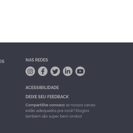
NAS REDES
OS
ACESSIBILIDADE
DEIXE SEU FEEDBACK
Compartilhe conosco
se nossos canais
estão adequados pra você? Elogios
também são super bem vindos!