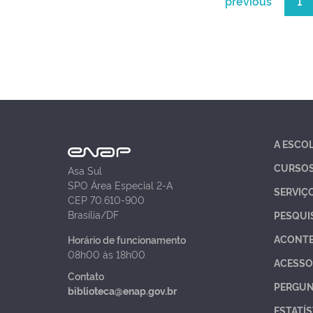
previous
1
A ESCO
CURSO
Asa Sul
SPO Área Especial 2-A
SERVIÇ
CEP 70.610-900
Brasília/DF
PESQUI
ACONT
Horário de funcionamento
08h00 às 18h00
ACESSO
Contato
PERGUN
biblioteca@enap.gov.br
ESTATÍS