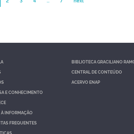
2
3
4
...
7
next
LA
BIBLIOTECA GRACILIANO RAM
S
CENTRAL DE CONTEÚDO
OS
ACERVO ENAP
SA E CONHECIMENTO
ECE
 À INFORMAÇÃO
TAS FREQUENTES
TICAS