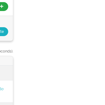
econds).
ão