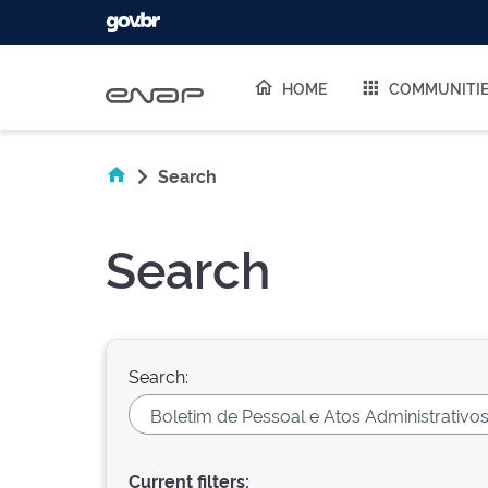
Skip navigation
HOME
COMMUNITI
Search
Search
Search:
Current filters: