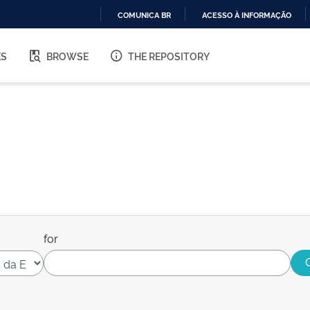
COMUNICA BR
ACESSO À INFORMAÇÃO
IR
PARA
ES
BROWSE
THE REPOSITORY
O
CONTEÚDO
for