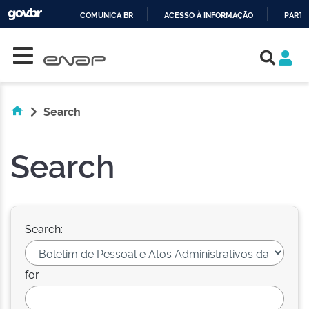
COMUNICA BR
ACESSO À INFORMAÇÃO
PARTI
Skip navigation
IR
PARA
O
CONTEÚDO
Search
Search
Search:
for