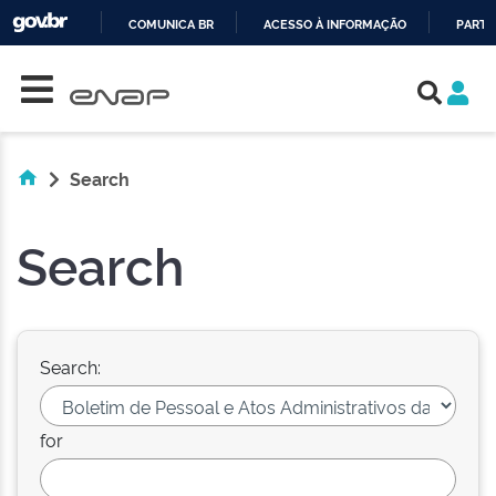
COMUNICA BR
ACESSO À INFORMAÇÃO
PARTI
Skip navigation
IR
PARA
O
CONTEÚDO
Search
Search
Search:
for