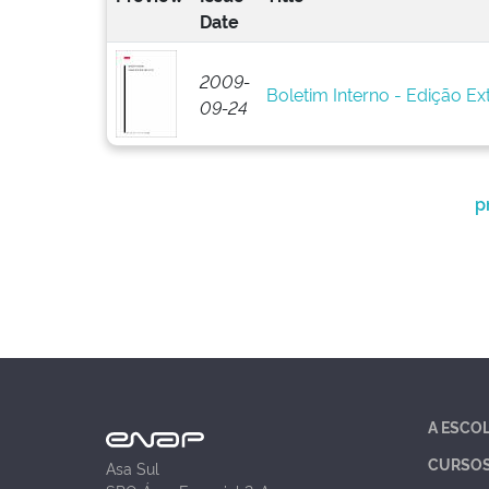
Date
2009-
Boletim Interno - Edição Ex
09-24
p
A ESCO
CURSO
Asa Sul