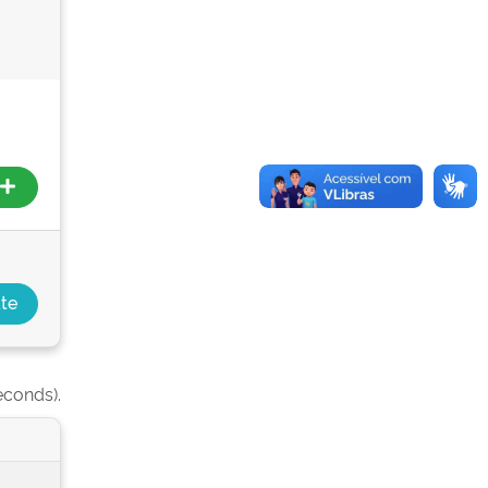
econds).