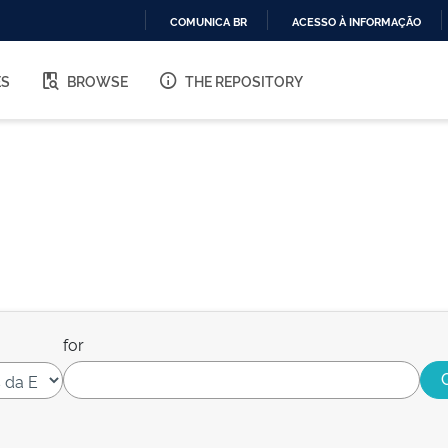
COMUNICA BR
ACESSO À INFORMAÇÃO
IR
PARA
ES
BROWSE
THE REPOSITORY
O
CONTEÚDO
for