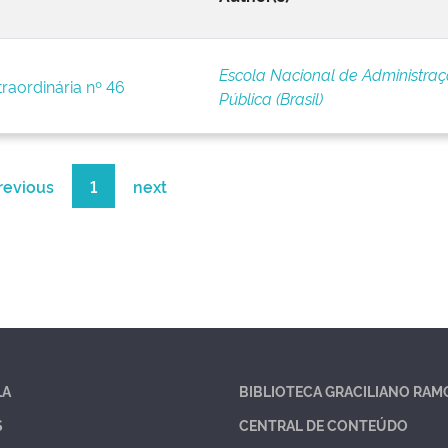
Escola Nacional de Administra
traordinária nº 46
Pública (Brasil)
revious
1
next
LA
BIBLIOTECA GRACILIANO RAM
S
CENTRAL DE CONTEÚDO