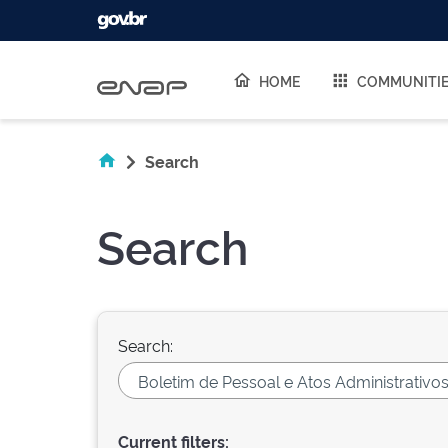
Skip navigation
HOME
COMMUNITI
Search
Search
Search:
Current filters: