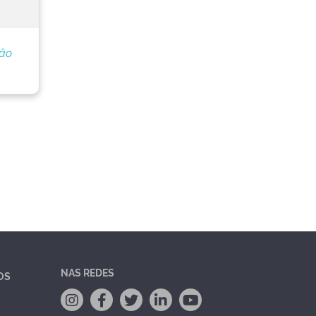
ção
NAS REDES
OS