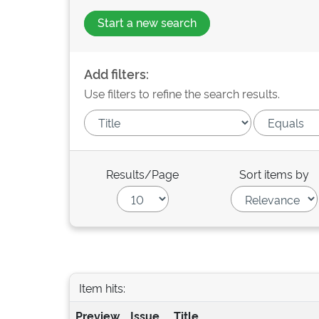
Start a new search
Add filters:
Use filters to refine the search results.
Results/Page
Sort items by
Item hits:
Preview
Issue
Title