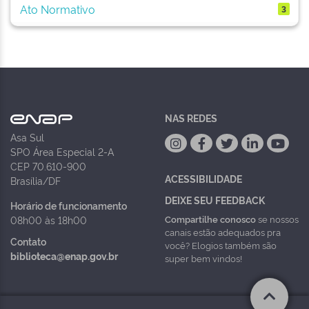
Ato Normativo
3
NAS REDES
Asa Sul
SPO Área Especial 2-A
CEP 70.610-900
ACESSIBILIDADE
Brasília/DF
DEIXE SEU FEEDBACK
Horário de funcionamento
Compartilhe conosco
se nossos
08h00 às 18h00
canais estão adequados pra
Contato
você? Elogios também são
biblioteca@enap.gov.br
super bem vindos!