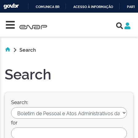
COMUNICA BR
ACESSO À INFORMAÇÃO
PARTI
Skip navigation
IR
PARA
O
CONTEÚDO
Search
Search
Search:
for