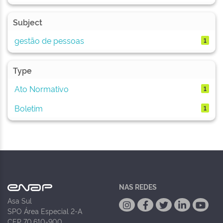
Subject
gestão de pessoas
1
Type
Ato Normativo
1
Boletim
1
NAS REDES
Asa Sul
SPO Área Especial 2-A
CEP 70.610-900