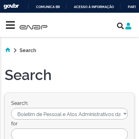
COMUNICA BR
ACESSO À INFORMAÇÃO
PARTI
Skip navigation
IR
PARA
O
CONTEÚDO
Search
Search
Search:
for