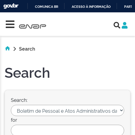
COMUNICA BR
ACESSO À INFORMAÇÃO
PARTI
Skip navigation
IR
PARA
O
CONTEÚDO
Search
Search
Search:
for